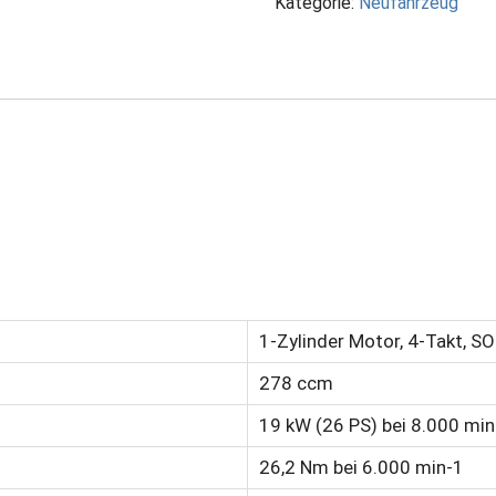
Kategorie:
Neufahrzeug
300
5Jahre
Garantie
Menge
1-Zylinder Motor, 4-Takt, SO
278 ccm
19 kW (26 PS) bei 8.000 min
26,2 Nm bei 6.000 min-1