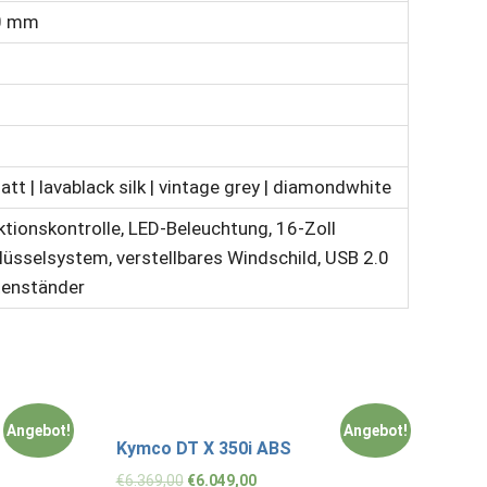
00 mm
tt | lavablack silk | vintage grey | diamondwhite
ionskontrolle, LED-Beleuchtung, 16-Zoll
üsselsystem, verstellbares Windschild, USB 2.0
tenständer
Angebot!
Angebot!
Kymco DT X 350i ABS
€
6.369,00
€
6.049,00