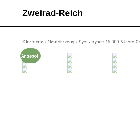
Zweirad-Reich
Zum
Inhalt
Startseite
/
Neufahrzeug
/ Sym Joyride 16 300 5Jahre Ga
springen
Angebot!