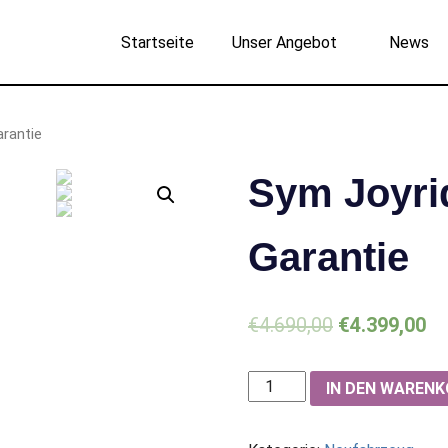
Startseite
Unser Angebot
News
rantie
Sym Joyri
Garantie
€
4.690,00
€
4.399,00
Sym
IN DEN WAREN
Joyride
16