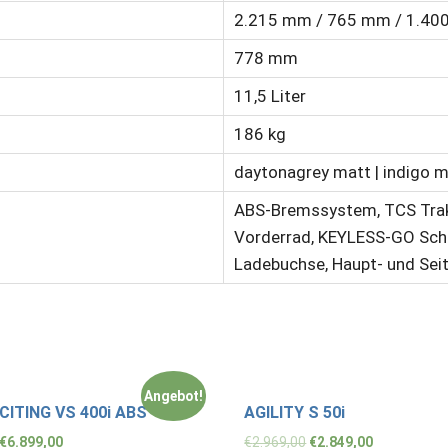
2.215 mm / 765 mm / 1.4
778 mm
11,5 Liter
186 kg
daytonagrey matt | indigo ma
ABS-Bremssystem, TCS Trakt
Vorderrad, KEYLESS-GO Schl
Ladebuchse, Haupt- und Sei
Angebot!
CITING VS 400i ABS
AGILITY S 50i
€
6.899,00
€
2.969,00
€
2.849,00