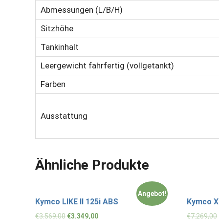
Abmessungen (L/B/H)
Sitzhöhe
Tankinhalt
Leergewicht fahrfertig (vollgetankt)
Farben
Ausstattung
Ähnliche Produkte
Angebot!
Kymco LIKE II 125i ABS
Kymco X
€
3.569,00
€
3.349,00
€
7.269,00