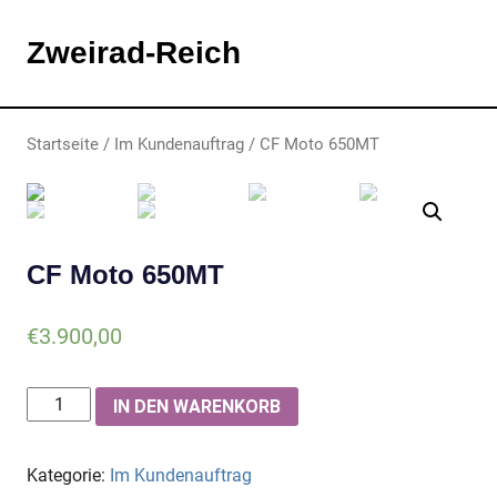
Zweirad-Reich
MENU
Zum
Startseite
/
Im Kundenauftrag
/ CF Moto 650MT
Inhalt
springen
CF Moto 650MT
€
3.900,00
CF
IN DEN WARENKORB
Moto
650MT
Kategorie:
Im Kundenauftrag
Menge